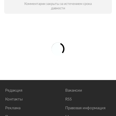
Комментарии закрыты за истечением срока
давности
Редакция
Вакансии
Контакты
RSS
Реклама
Правовая информация