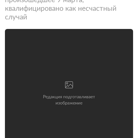
квалифицировано как несчастный
случай