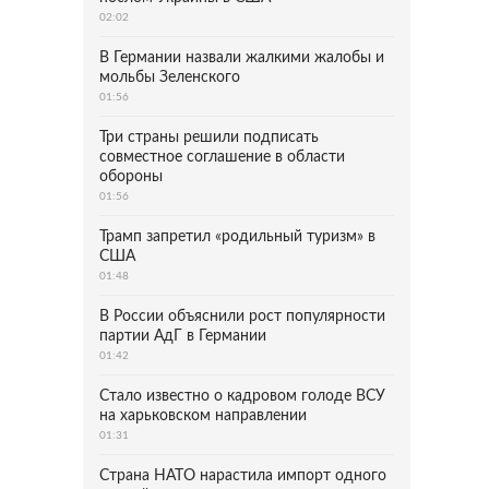
02:02
В Германии назвали жалкими жалобы и
мольбы Зеленского
01:56
Три страны решили подписать
совместное соглашение в области
обороны
01:56
Трамп запретил «родильный туризм» в
США
01:48
В России объяснили рост популярности
партии АдГ в Германии
01:42
Стало известно о кадровом голоде ВСУ
на харьковском направлении
01:31
Страна НАТО нарастила импорт одного