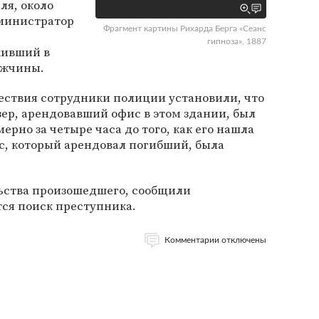
ля, около
дминистратор
Фрагмент картины Рихарда Берга «Сеанс
гипноза», 1887
живший в
ужчины.
ствия сотрудники полиции установили, что
ер, арендовавший офис в этом здании, был
ерно за четыре часа до того, как его нашла
ис, который арендовал погибший, была
ьства произошедшего, сообщили
тся поиск преступника.
Комментарии отключены