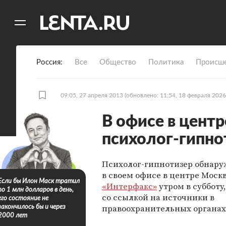
11
A
Россия
Все
Общество
Политика
Происше
09:05, 27 апреля 2013
(обновлено: 11:54, 18 февраля 2026
В офисе в цент
психолог-гипно
Психолог-гипнотизер обнар
в своем офисе в центре Моск
Если бы Илон Маск тратил
«Интерфакс»
утром в субботу,
по 1 млн долларов в день,
со ссылкой на источники в
его состояние не
правоохранительных органах
закончилось бы и через
2000 лет