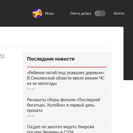
Игры
Лента добра
Войти
Последние новости
«Ребенок погиб под упавшим деревом».
В Смоленской области ввели режим ЧС
из-за непогоды
01:36
Раскрыты сборы фильма «Последний
богатырь. Колобок» в первый день
проката
02:03
Госдеп не захотел видеть Умерова
послом Украины в США