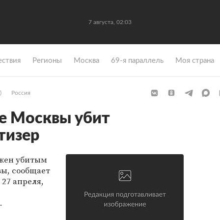
7 августа, 02:03
ствия
Регионы
Москва
69-я параллель
Моя страна
)
Россия
ре Москвы убит
тизер
ужен убитым
вы, сообщает
 27 апреля,
.