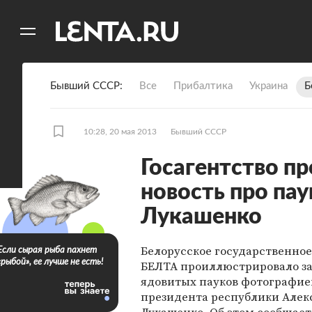
11
A
Бывший СССР
Все
Прибалтика
Украина
Б
10:28, 20 мая 2013
Бывший СССР
Госагентство п
новость про па
Лукашенко
Белорусское государственное
Если сырая рыба пахнет
«рыбой», ее лучше не есть!
БЕЛТА проиллюстрировало за
ядовитых пауков фотографие
президента республики Алек