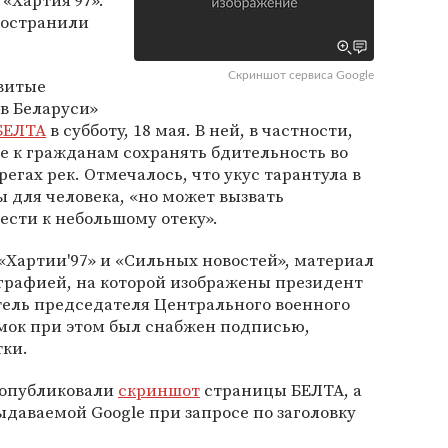
«Хартия'97».
ространили
Скриншот сервиса Google
овитые
в Беларуси»
БЕЛТА
в субботу, 18 мая. В ней, в частности,
 к гражданам сохранять бдительность во
егах рек. Отмечалось, что укус тарантула в
ы для человека, «но может вызвать
сти к небольшому отеку».
«Хартии'97» и «Сильных новостей», материал
рафией, на которой изображены президент
тель председателя Центрального военного
мок при этом был снабжен подписью,
тки.
 опубликовали
скриншот
страницы БЕЛТА, а
даваемой Google при запросе по заголовку