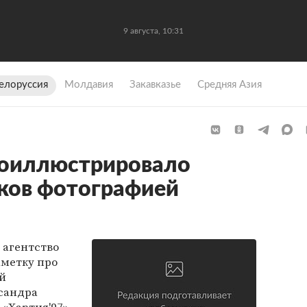
9 августа, 10:31
елоруссия
Молдавия
Закавказье
Средняя Азия
роиллюстрировало
уков фотографией
 агентство
метку про
й
сандра