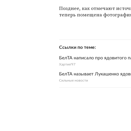
Позднее, как отмечают источ
теперь помещена фотография
Ссылки по теме
БелТА написало про ядовитого 
Хартия'97
БелТА называет Лукашенко ядов
Сильные новости