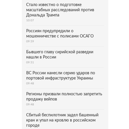
Стало известно о подготовке
масштабных расследований против
Дональда Трампа
10:07
Россиян предупредили о
мошенничестве с полисами ОСАГО
09:59
Бывшего главу сирийской разведки
нашли в России
09:51
ВС России нанесли серию ударов по
портовой инфраструктуре Украины
09:48
Регионы призвали полностью запретить
продажу вейпов
09:48
Сбитый беспилотник задел башенный
кран и упал на кровлю в российском
городе