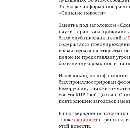
Лукашенко. Об этом сообщает 
Такую же информацию расп
«Сильные новости».
Заметка под заголовком «Яд
пауки-тарантулы прижились 
была опубликована на сайте
содержалось предупреждение
время отдыха на открытых бер
целом не представляет угроз
болезненную реакцию и приве
Изначально, по информации 
был проиллюстрирован фотог
Белоруссии, а также замести
совета КНР Сюй Цильян. Сни
повторяющей заголовок заме
В подтверждение источники
также
скриншот
страницы, вы
этой новости.