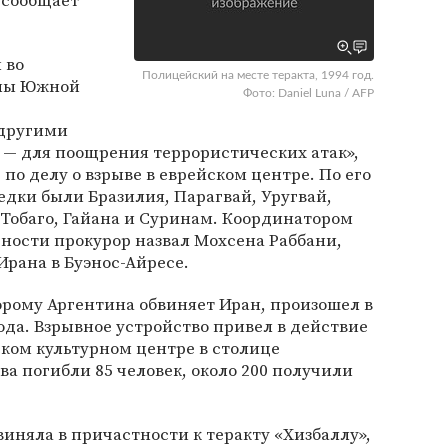
 сообщает
 во
Полицейский на месте теракта, 1994 год.
аны Южной
Фото: Daniel Luna / AFP
 другими
 — для поощрения террористических атак»,
по делу о взрыве в еврейском центре. По его
едки были Бразилия, Парагвай, Уругвай,
Тобаго, Гайана и Суринам. Координатором
ности прокурор назвал Мохсена Раббани,
Ирана в Буэнос-Айресе.
торому Аргентина обвиняет Иран, произошел в
ода. Взрывное устройство привел в действие
ком культурном центре в столице
ва погибли 85 человек, около 200 получили
иняла в причастности к теракту «Хизбаллу»,