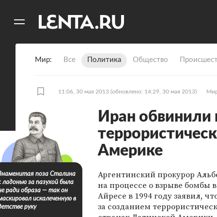
11
A
Мир
Все
Политика
Общество
Происшест
11:06, 30 мая 2013
(обновлено: 14:29, 30 мая 2013)
Ми
Иран обвинили 
террористическ
Америке
Аргентинский прокурор Альб
Знаменитая поза Сталина
с ладонью за пазухой была
на процессе о взрыве бомбы в
не ради образа — так он
Айресе в 1994 году заявил, чт
маскировал искалеченную в
за созданием террористическ
детстве руку