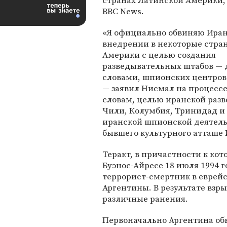
странах Латинской Америки,
BBC News.
«Я официально обвиняю Иран
внедрении в некоторые стр
Америки с целью создания
разведывательных штабов —
словами, шпионских центров
— заявил Нисмал на процессе 
словам, целью иранской разв
Чили, Колумбия, Тринидад и 
иранской шпионской деятель
бывшего культурного атташе 
Теракт, в причастности к ко
Буэнос-Айресе 18 июля 1994 г
террорист-смертник в еврейс
Аргентины. В результате взры
различные ранения.
Первоначально Аргентина обв