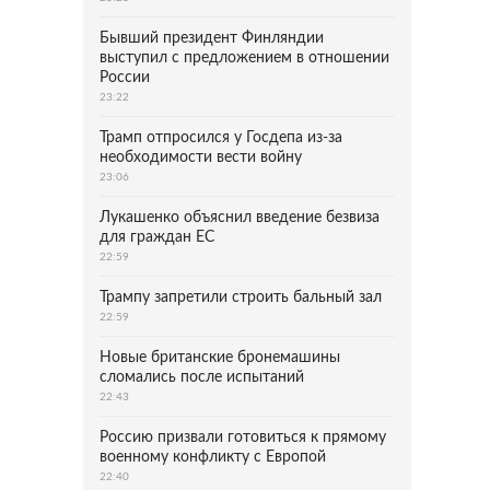
Бывший президент Финляндии
выступил с предложением в отношении
России
23:22
Трамп отпросился у Госдепа из-за
необходимости вести войну
23:06
Лукашенко объяснил введение безвиза
для граждан ЕС
22:59
Трампу запретили строить бальный зал
22:59
Новые британские бронемашины
сломались после испытаний
22:43
Россию призвали готовиться к прямому
военному конфликту с Европой
22:40