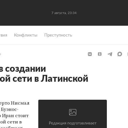
7 августа, 23:34
вия
Конфликты
Преступность
р
в создании
ой сети в Латинской
ерто Нисмал
 Буэнос-
о Иран стоит
ой сети в