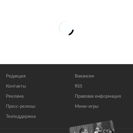
Редакция
Вакансии
Контакты
RSS
Реклама
Правовая информация
Пресс-релизы
Мини-игры
Техподдержка