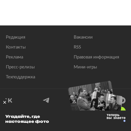
Редакция
Вакансии
Контакты
RSS
Реклама
Правовая информация
Пресс-релизы
Мини-игры
Техподдержка
18
+
Угадайте, где
настоящее фото
© 1999–2026 Все права защищены.
ООО «Лента.Ру»