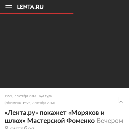
11
A
19:21, 7 октября 2013
Культура
(обновлено: 19:25, 7 октября 2013)
«Лента.ру» покажет «Моряков и
шлюх» Мастерской Фоменко
Вечером
8 октября