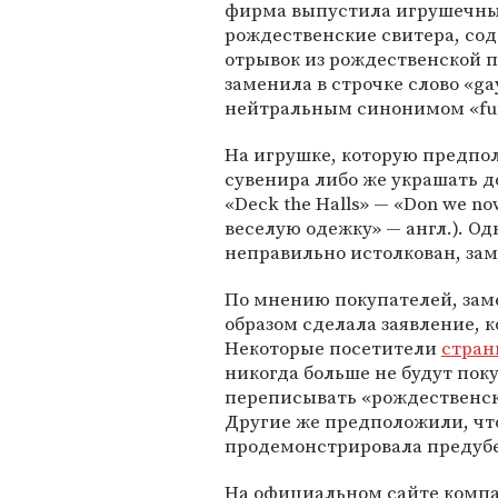
фирма выпустила игрушечн
рождественские свитера, со
отрывок из рождественской 
заменила в строчке слово «ga
нейтральным синонимом «fu
На игрушке, которую предпол
сувенира либо же украшать д
«Deck the Halls» — «Don we n
веселую одежку» — англ.). О
неправильно истолкован, зам
По мнению покупателей, заме
образом сделала заявление, 
Некоторые посетители
стран
никогда больше не будут пок
переписывать «рождественск
Другие же предположили, чт
продемонстрировала предуб
На официальном сайте комп