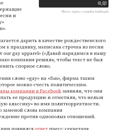
ые
держащие
Фото: пресс-служба Hallmark
песни и
y»
n».
агается дарить в качестве рождественского
ом к празднику, написана строчка из песни
ow our gay apparel» («Давай нарядимся в нашу
днако компания решила, чтобы текст не был
енить спорное слово.
нив слово «gay» на «fun», фирма таким
которое можно счесть политическим.
ицы компании в Facebook
заявили, что они
упать ее продукцию и отметили, что нельзя
ую классику» во имя политкорректности.
о заменой слова компания
еждение против однополых отношений.
ании появился
ответ
пресс-секретаря