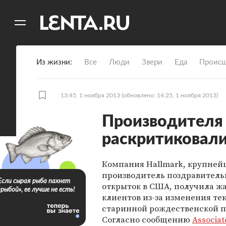
11
A
Из жизни
Все
Люди
Звери
Еда
Происш
13:45, 1 ноября 2013
(обновлено: 14:25, 1 ноября 2013)
Производителя
раскритиковали 
Компания Hallmark, крупне
производитель поздравител
Если сырая рыба пахнет
открыток в США, получила ж
«рыбой», ее лучше не есть!
клиентов из-за изменения те
старинной рождественской п
Согласно сообщению
Associat