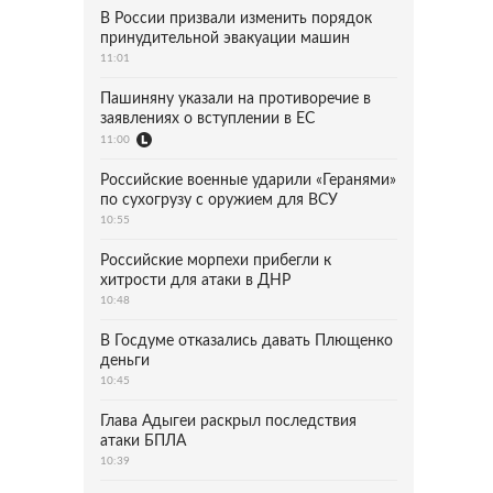
В России призвали изменить порядок
принудительной эвакуации машин
11:01
Пашиняну указали на противоречие в
заявлениях о вступлении в ЕС
11:00
Российские военные ударили «Геранями»
по сухогрузу с оружием для ВСУ
10:55
Российские морпехи прибегли к
хитрости для атаки в ДНР
10:48
В Госдуме отказались давать Плющенко
деньги
10:45
Глава Адыгеи раскрыл последствия
атаки БПЛА
10:39