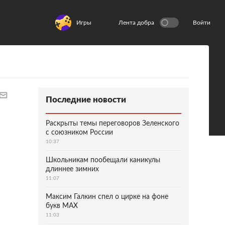
Игры
Лента добра
Войти
Последние новости
Раскрыты темы переговоров Зеленского
с союзником России
10:37
Школьникам пообещали каникулы
длиннее зимних
11:07
Максим Галкин спел о цирке на фоне
букв MAX
11:03