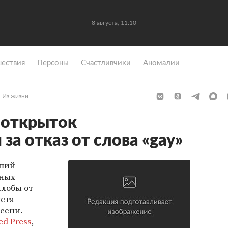
8 августа, 11:10
ествия
Персоны
Счастливчики
Аномалии
Из жизни
 открыток
за отказ от слова «gay»
йший
ьных
алобы от
кста
есни.
ed Press
,