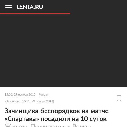
11
A
15:36, 29 ноября 2013
Россия
(обновлено: 16:11, 29 ноября 2013)
Зачинщика беспорядков на матче
«Спартака» посадили на 10 суток
Житель Подмосковья Роман