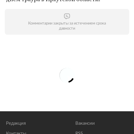
Комментарии закрыты за истечением срока
давности
Редакция
Вакансии
Контакты
RSS