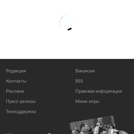
Редакция
Вакансии
Контакты
RSS
Реклама
Правовая информация
Пресс-релизы
Мини-игры
Техподдержка