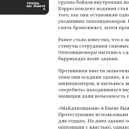
группа бойцов внутренних во
Корреспондент издания стал
того, как они остановили одн
уходивших оппозиционеров. 
снять бронежилет, затем про
Ранее стало известно, что к
стянуты сотрудники силовых
Оппозиционеры пытались сд
баррикадах возле здания.
Противники власти захватили
этим они осадили здание, в 
милиционеров, и пытались ш
«перебить» находившихся вну
милиции дали возможность п
«Майдановцами» в Киеве был
Протестующие использовали п
для отдыха. На днях здание 
оппозиции с властью), однак