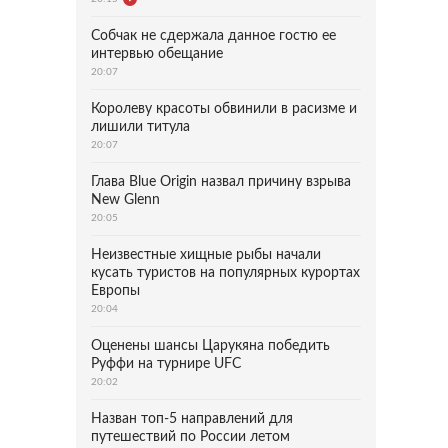
Собчак не сдержала данное гостю ее
интервью обещание
20:07
Королеву красоты обвинили в расизме и
лишили титула
20:07
Глава Blue Origin назвал причину взрыва
New Glenn
20:05
Неизвестные хищные рыбы начали
кусать туристов на популярных курортах
Европы
20:04
Оценены шансы Царукяна победить
Руффи на турнире UFC
20:02
Назван топ-5 направлений для
путешествий по России летом