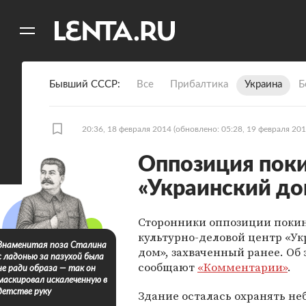
11
A
Бывший СССР
Все
Прибалтика
Украина
Б
20:36, 18 февраля 2014
(обновлено: 05:28, 19 февраля 201
Оппозиция поки
«Украинский до
Сторонники оппозиции поки
культурно-деловой центр «У
Знаменитая поза Сталина
дом», захваченный ранее. Об 
с ладонью за пазухой была
сообщают
«Комментарии»
.
не ради образа — так он
маскировал искалеченную в
детстве руку
Здание осталась охранять не