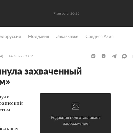
7 августа, 20:28
елоруссия
Молдавия
Закавказье
Средняя Азия
4)
Бывший СССР
нула захваченный
м»
нули
краинский
этом
большая