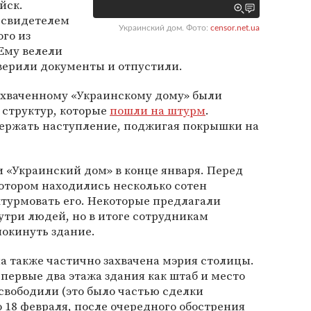
йск.
 свидетелем
Украинский дом. Фото:
censor.net.ua
ого из
Ему велели
верили документы и отпустили.
 захваченному «Украинскому дому» были
 структур, которые
пошли на штурм
.
ержать наступление, поджигая покрышки на
 «Украинский дом» в конце января. Перед
котором находились несколько сотен
турмовать его. Некоторые предлагали
три людей, но в итоге сотрудникам
окинуть здание.
а также частично захвачена мэрия столицы.
ервые два этажа здания как штаб и место
освободили (это было частью сделки
о 18 февраля, после очередного обострения