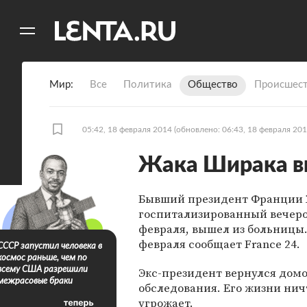
11
A
Мир
Все
Политика
Общество
Происшест
05:42, 18 февраля 2014
(обновлено: 06:43, 18 февраля 201
Жака Ширака вы
Бывший президент Франции 
госпитализированный вечеро
февраля, вышел из больницы.
февраля сообщает France 24.
СССР запустил человека в
космос раньше, чем по
Экс-президент вернулся дом
всему США разрешили
межрасовые браки
обследования. Его жизни нич
угрожает.