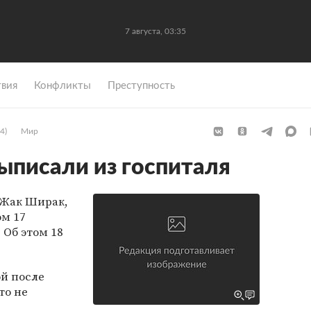
7 августа, 03:35
вия
Конфликты
Преступность
4)
Мир
писали из госпиталя
Жак Ширак,
м 17
 Об этом 18
ой после
то не