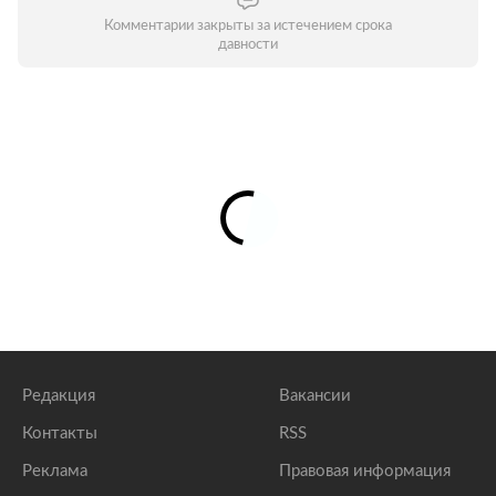
Комментарии закрыты за истечением срока
давности
Редакция
Вакансии
Контакты
RSS
Реклама
Правовая информация