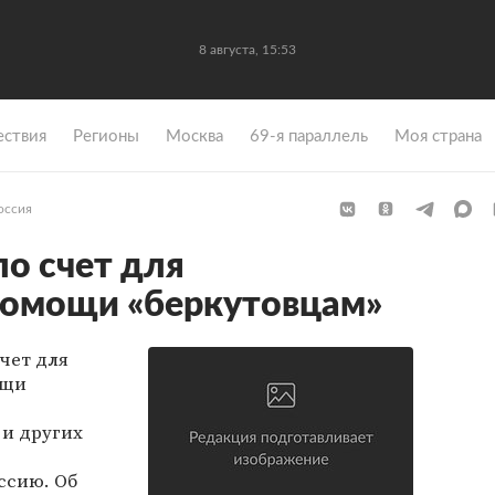
8 августа, 15:53
ствия
Регионы
Москва
69-я параллель
Моя страна
оссия
о счет для
помощи «беркутовцам»
чет для
ощи
 и других
ссию. Об