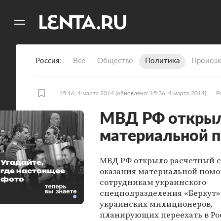
11
A
Россия
Все
Общество
Политика
Происше
15:16, 4 марта 2014
(обновлено: 15:36, 4 марта 2014)
Р
МВД РФ открыл
материальной 
МВД РФ открыло расчетный с
Угадайте,
оказания материальной пом
где настоящее
фото
сотрудникам украинского
спецподразделения «Беркут»
украинских милиционеров,
планирующих переехать в Ро