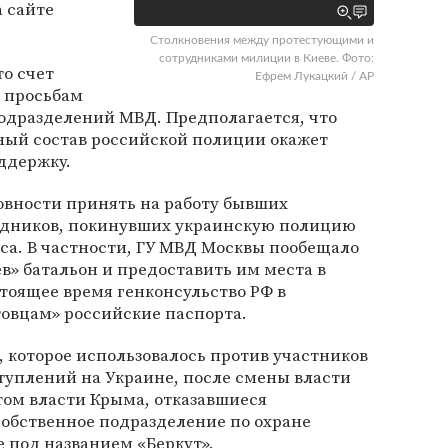
 сайте
Столкновения между протестующими и
сотрудниками милиции в Киеве. Фото:
то счет
Ефрем Лукацкий / AP
 просьбам
одразделений МВД. Предполагается, что
ный состав российской полиции окажет
ддержку.
овности принять на работу бывших
рудников, покинувших украинскую полицию
са. В частности, ГУ МВД Москвы пообещало
в» батальон и предоставить им места в
тоящее время генконсульство РФ в
овцам» российские паспорта.
 которое использовалось против участников
уплений на Украине, после смены власти
том власти Крыма, отказавшиеся
собственное подразделение по охране
 под названием «Беркут».