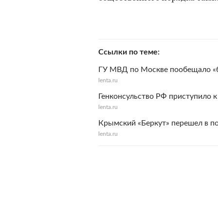
Ссылки по теме
ГУ МВД по Москве пообещало «
lenta.ru
Генконсульство РФ приступило к
lenta.ru
Крымский «Беркут» перешел в п
lenta.ru