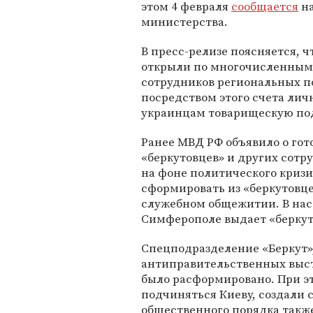
этом 4 февраля
сообщается
на
министерства.
В пресс-релизе поясняется, ч
открыли по многочисленным
сотрудников региональных п
посредством этого счета лич
украинцам товарищескую по
Ранее МВД РФ объявило о гот
«беркутовцев» и других сот
на фоне политического кризи
сформировать из «беркутовце
служебном общежитии. В нас
Симферополе выдает «беркут
Спецподразделение «Беркут»,
антиправительственных выст
было расформировано. При э
подчиняться Киеву, создали 
общественного порядка также