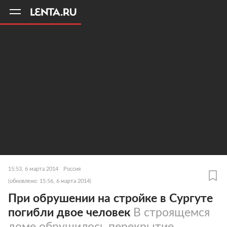
11
A
15:53, 6 марта 2014
Россия
(обновлено: 15:56, 6 марта 2014)
При обрушении на стройке в Сургуте
погибли двое человек
В строящемся
доме обрушилось перекрытие