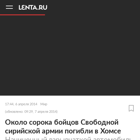
11
A
17:44, 6 апреля 2014
Мир
(обновлено: 09:29, 7 апреля 2014)
Около сорока бойцов Свободной
сирийской армии погибли в Хомсе
Начиненный взрывчаткой автомобиль