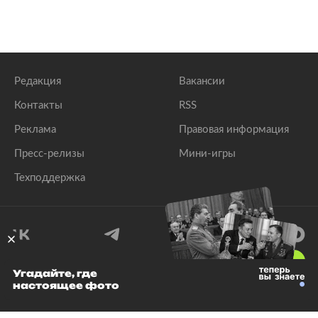
Редакция
Вакансии
Контакты
RSS
Реклама
Правовая информация
Пресс-релизы
Мини-игры
Техподдержка
18
+
Угадайте, где
настоящее фото
© 1999–2026 Все права защищены.
ООО «Лента.Ру»