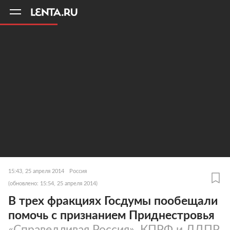
11
A
15:43, 25 апреля 2014
Россия
(обновлено: 15:54, 25 апреля 2014)
В трех фракциях Госдумы пообещали
помочь с признанием Приднестровья
«Справедливая Россия», КПРФ и ЛДПР