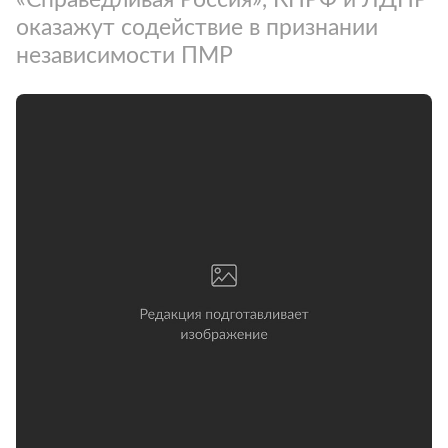
оказажут содействие в признании
независимости ПМР