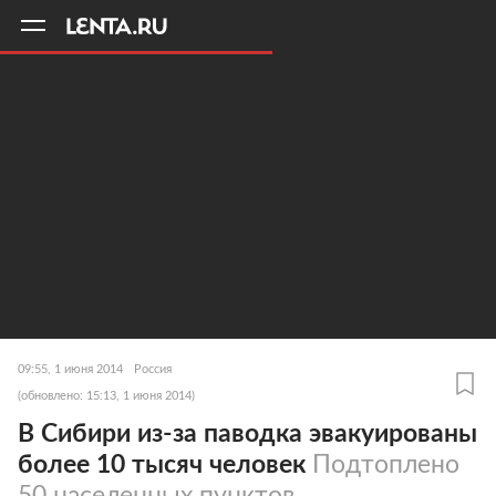
11
A
09:55, 1 июня 2014
Россия
(обновлено: 15:13, 1 июня 2014)
В Сибири из-за паводка эвакуированы
более 10 тысяч человек
Подтоплено
50 населенных пунктов