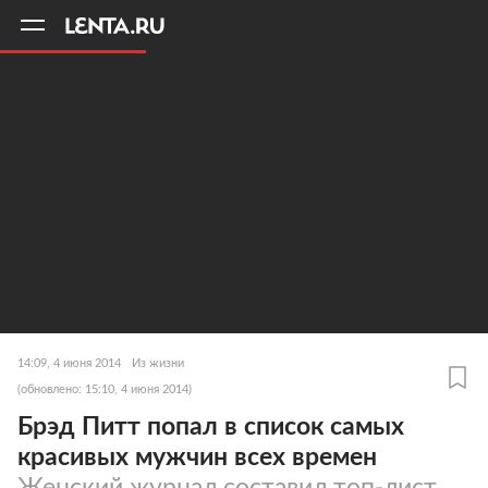
11
A
14:09, 4 июня 2014
Из жизни
(обновлено: 15:10, 4 июня 2014)
Брэд Питт попал в список самых
красивых мужчин всех времен
Женский журнал составил топ-лист