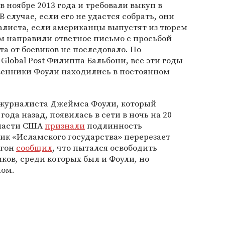
 ноябре 2013 года и требовали выкуп в
 случае, если его не удастся собрать, они
алиста, если американцы выпустят из тюрем
м направили ответное письмо с просьбой
та от боевиков не последовало. По
lobal Post Филиппа Бальбони, все эти годы
венники Фоули находились в постоянном
 журналиста Джеймса Фоули, который
года назад, появилась в сети в ночь на 20
 власти США
признали
подлинность
вик «Исламского государства» перерезает
агон
сообщил
, что пытался освободить
ков, среди которых был и Фоули, но
лом.