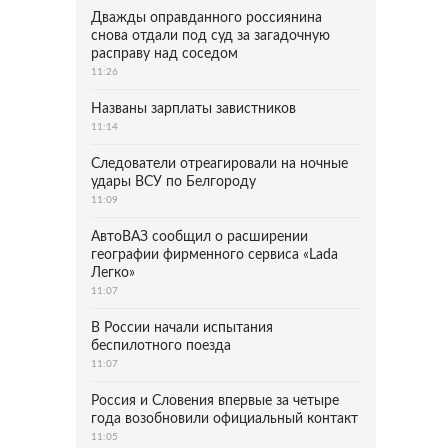
Дважды оправданного россиянина
снова отдали под суд за загадочную
расправу над соседом
11:26
Названы зарплаты завистников
11:14
Следователи отреагировали на ночные
удары ВСУ по Белгороду
11:09
АвтоВАЗ сообщил о расширении
географии фирменного сервиса «Lada
Легко»
11:07
В России начали испытания
беспилотного поезда
11:07
Россия и Словения впервые за четыре
года возобновили официальный контакт
11:05