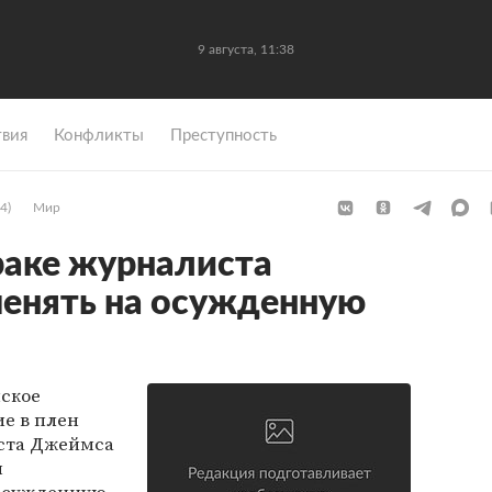
9 августа, 11:38
вия
Конфликты
Преступность
4)
Мир
раке журналиста
енять на осужденную
ское
ие в плен
ста Джеймса
и