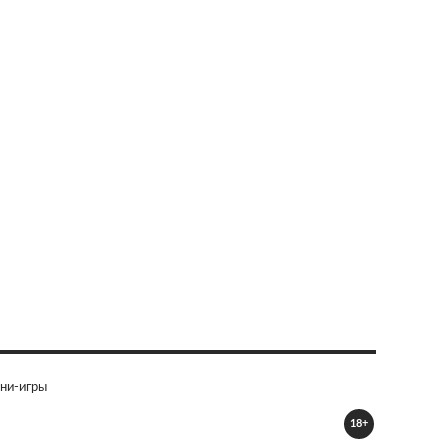
ни-игры
18+