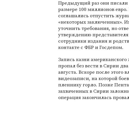
Предыдущий раз они писали в
размере 100 миллионов евро. В
соглашались отпустить журн
«некоторых заключенных». И
уточнить требования, но отве
утверждению представителя G
сотрудники издания и родст
контакте с ФБР и Госдепом.
Запись казни американского
пропал без вести в Сирии два 
августа. Вскоре после этого
видеозаписи, на которой бое
пленнику горло. Позже Пент
захваченных в Сирии заложни
операция закончилась прова