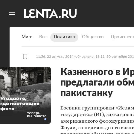
11
A
Мир
Все
Политика
Общество
Происшест
11:56, 22 августа 2014
(обновлено: 18:11, 30 сентября 201
Казненного в И
предлагали обм
пакистанку
Угадайте,
где настоящее
Боевики группировки «Ислам
фото
государство» (ИГ), захвативш
американского фотожурнали
Фоули, за неделю до его казн