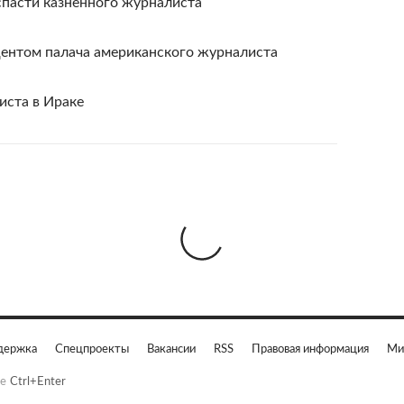
спасти казненного журналиста
центом палача американского журналиста
ста в Ираке
держка
Спецпроекты
Вакансии
RSS
Правовая информация
Ми
е
Ctrl+Enter