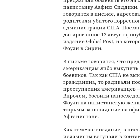
предлагали обменять его на
пакистанку Аафию Сиддики. 
говорится в письме, адресов
родителям убитого корреспо
администрации США. Послан
датированное 12 августа, оп
издание Global Post, на котор
Фоули в Сирии.
В письме говорится, что пре
американцам либо выкупить 
боевиков. Так как США не вык
гражданина, то радикалы поо
преступления американцев —
Впрочем, боевики напоследо
Фоули на пакистанскую женщ
тюрьмы за нападение на офи
Афганистане.
Как отмечает издание, в пис
исламисты вступали в конта