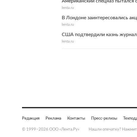
Американский спецназ пытался 
lenta.ru
В Лондоне заинтересовались ак
lenta.ru
США подтвердили казнь журнали
lenta.ru
Редакция
Реклама
Контакты
Пресс-релизы
Техпод
© 1999–2026 ООО «Лента.Ру»
Нашли опечатку? Нажмит