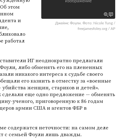
 осужденную
Об этом
анном
ндента и
Джеймс Фоули. Фото: Nicole Tung /
ие,
freejamesfoley.org / AP
убликовало
ое работал
дставители ИГ неоднократно предлагали
Фоули, либо обменять его на плененных
азали никакого интереса к судьбе своего
бещали его казнить в отместку за «военные
 убийства женщин, стариков и детей».
к сделали еще одно предложение — обменять
ину-ученого, приговоренную к 86 годам
церов армии США и агентов ФБР в
ьме содержатся неточности: на самом деле
кт с семьей Фоули лишь дважды.