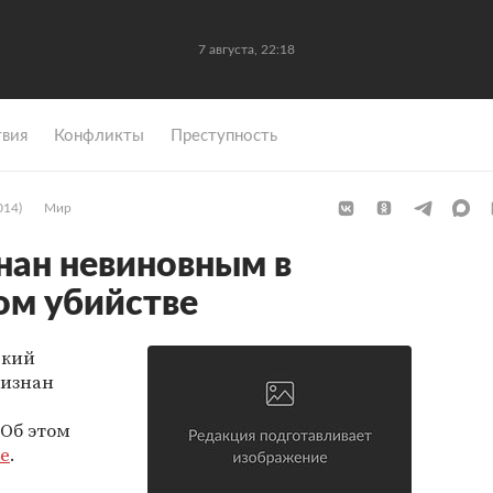
7 августа, 22:18
вия
Конфликты
Преступность
014)
Мир
нан невиновным в
м убийстве
ский
ризнан
Об этом
se
.