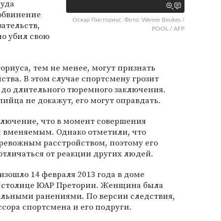
суда
обвинение
Оскар Писториус. Фото: Werner Beukes /
зательств,
POOL / AFP
о убил свою
ориуса, тем не менее, могут признать
тва. В этом случае спортсмену грозит
а до длительного тюремного заключения.
ийца не докажут, его могут оправдать.
ключение, что в момент совершения
 вменяемым. Однако отметили, что
ревожным расстройством, поэтому его
отличаться от реакции других людей.
зошло 14 февраля 2013 года в доме
 столице ЮАР Претории. Женщина была
ельными ранениями. По версии следствия,
сора спортсмена и его подруги.