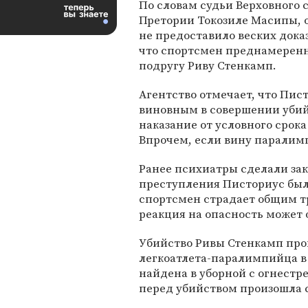
По словам судьи Верховного 
Претории Токозиле Масипы, 
не предоставило веских дока
что спортсмен преднамеренн
подругу Риву Стенкамп.
Агентство отмечает, что Пист
виновным в совершении убийс
наказание от условного срок
Впрочем, если вину паралимп
Ранее психиатры сделали за
преступления Писториус был
спортсмен страдает общим т
реакция на опасность может 
Убийство Ривы Стенкамп прои
легкоатлета-паралимпийца в
найдена в уборной с огнестр
перед убийством произошла с