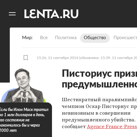
11
A
Мир
Все
Политика
Общество
Происшест
15:26, 11 сентября 2014
(обновлено: 15:39, 11 сентября 2
Писториус приз
предумышленно
Шестикратный паралимпий
чемпион Оскар Писториус п
Если бы Илон Маск тратил
невиновным в совершении
по 1 млн долларов в день,
предумышленного убийства. 
его состояние не
сообщает
Agence France-Pres
закончилось бы и через
2000 лет