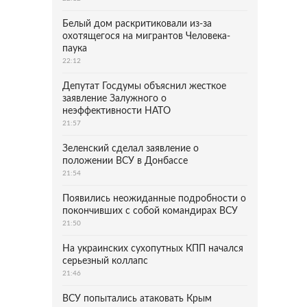
Белый дом раскритиковали из-за
охотящегося на мигрантов Человека-
паука
22:12
Депутат Госдумы объяснил жесткое
заявление Залужного о
неэффективности НАТО
21:57
Зеленский сделал заявление о
положении ВСУ в Донбассе
21:54
Появились неожиданные подробности о
покончивших с собой командирах ВСУ
21:50
На украинских сухопутных КПП начался
серьезный коллапс
21:46
ВСУ попытались атаковать Крым