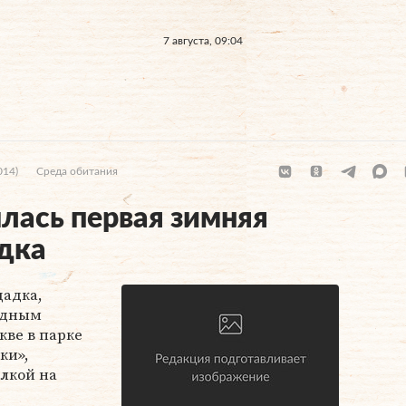
7 августа, 09:04
014)
Среда обитания
лась первая зимняя
дка
адка,
одным
кве в парке
ки»,
лкой на