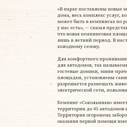
«В парке поставлены новые 
дома, весь комплекс услуг, к
может быть в кемпингах по 
у нас есть», — сказал предст
что новая кемпинговая площад
лишь в летний период. В наст
холодному сезону.
Для комфортного проживания
для автодомов, так называем
гостевые домики, мини-праче
площадки, установлены санит
разрешается размещать живо
электрической сети, пользова
Кемпинг «Сокольники» имеет
территории до 45 автодомов 
Территория огорожена забором
оказания первой помощи име