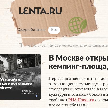
11
A
Среда обитания
Все
11:02, 19 сентября 2014
(обновлено: 11:19, 19 сентября 2
В Москве откры
кемпинг-площа
Первая зимняя кемпинг-площ
Угадайте,
отвечающая всем междунар
где настоящее
фото
стандартам, открылась в Мос
культуры и отдыха «Сокольни
сообщает
РИА Новости
со ссы
пресс-службу ПКиО.