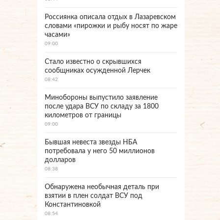
Россиянка описала отдых в Лазаревском
словами «пирожки и рыбу носят по жаре
часами»
09:00
Стало известно о скрывшихся
сообщниках осужденной Лерчек
08:42
Минобороны выпустило заявление
после удара ВСУ по складу за 1800
километров от границы
09:00
Бывшая невеста звезды НБА
потребовала у него 50 миллионов
долларов
08:38
Обнаружена необычная деталь при
взятии в плен солдат ВСУ под
Константиновкой
08:54