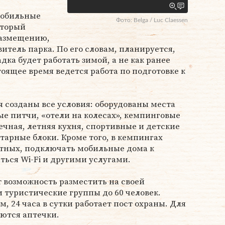
мобильные
Фото: Belga / Luc Claessen
оторый
размещению,
авитель парка. По его словам, планируется,
ка будет работать зимой, а не как ранее
оящее время ведется работа по подготовке к
 созданы все условия: оборудованы места
ые питчи, «отели на колесах», кемпинговые
чная, летняя кухня, спортивные и детские
арные блоки. Кроме того, в кемпингах
тных, подключать мобильные дома к
ться Wi-Fi и другими услугами.
 возможность разместить на своей
и туристические группы до 60 человек.
, 24 часа в сутки работает пост охраны. Для
ются аптечки.