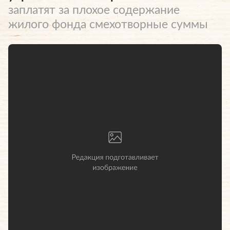
заплатят за плохое содержание
жилого фонда смехотворные суммы