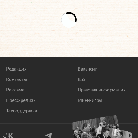
Редакция
Вакансии
Контакты
RSS
Реклама
Правовая информация
Пресс-релизы
Мини-игры
Техподдержка