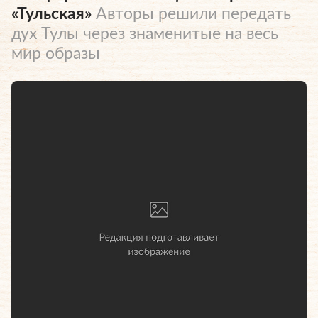
«Тульская»
Авторы решили передать
дух Тулы через знаменитые на весь
мир образы