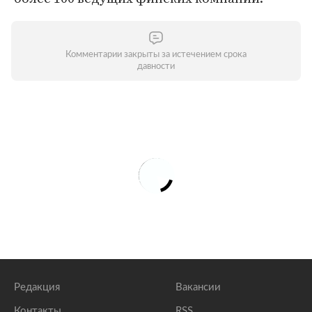
Комментарии закрыты за истечением срока
давности
Редакция
Вакансии
Контакты
RSS