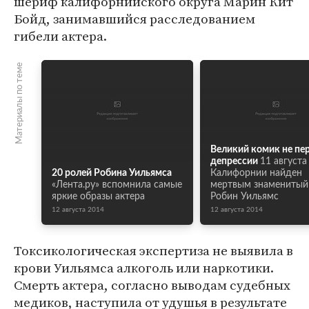
шериф калифорнийского округа Марин Кит
Бойд, занимавшийся расследованием
гибели актера.
Материалы по теме
Великий комик не пе
депрессии
11 августа
20 ролей Робина Уильямса
Калифорнии найден
«Лента.ру» вспомнила самые
мертвым знаменитый
яркие образы актера
Робин Уильямс
12 августа 2014
12 августа 2014
Токсикологическая экспертиза не выявила в
крови Уильямса алкоголь или наркотики.
Смерть актера, согласно выводам судебных
медиков, наступила от удушья в результате