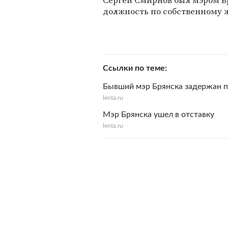
Сергей Смирнов был мэром Бря
должность по собственному 
Ссылки по теме
Бывший мэр Брянска задержан п
lenta.ru
Мэр Брянска ушел в отставку
lenta.ru