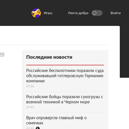
Игры
Лента добра
Войти
Последние новости
Российские беспилотники поразили суда
обслуживавшей гитлеровскую Германию
компании
17:16
Российские бойцы поразили сухогрузы с
военной техникой в Черном море
17:47
Врач опровергла главный миф о
семечках
17:31