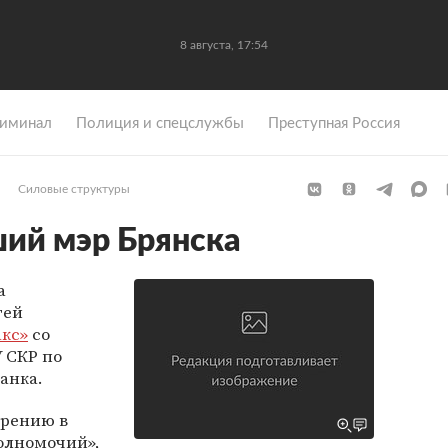
8 августа, 17:54
иминал
Полиция и спецслужбы
Преступная Россия
Силовые структуры
ий мэр Брянска
а
гей
кс»
со
 СКР по
анка.
зрению в
олномочий»,