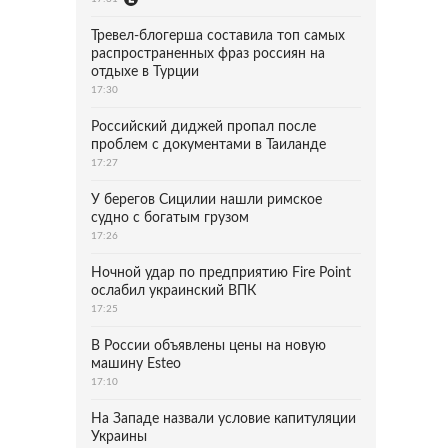
Тревел-блогерша составила топ самых
распространенных фраз россиян на
отдыхе в Турции
17:30
Российский диджей пропал после
проблем с документами в Таиланде
17:27
У берегов Сицилии нашли римское
судно с богатым грузом
17:26
Ночной удар по предприятию Fire Point
ослабил украинский ВПК
17:25
В России объявлены цены на новую
машину Esteo
17:10
На Западе назвали условие капитуляции
Украины