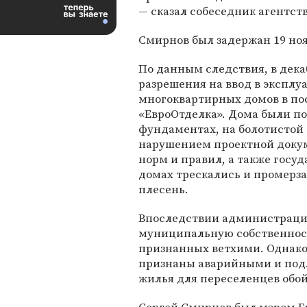
— сказал собеседник агентств
Смирнов был задержан 19 ноя
По данным следствия, в дека
разрешения на ввод в экспл
многоквартирных домов в пос
«ЕвроОтделка». Дома были п
фундаментах, на болотистой 
нарушением проектной доку
норм и правил, а также госу
домах трескались и промерзал
плесень.
Впоследствии администрация
муниципальную собственность
признанных ветхими. Однако 
признаны аварийными и подл
жилья для переселенцев обой