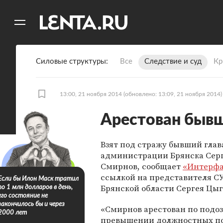
11
A
Силовые структуры
Все
Следствие и суд
Кр
13:00, 21 ноября 2014
(обновлено: 13:09, 21 ноября 2014)
Арестован бывш
Взят под стражу бывший глав
администрации Брянска Сер
Смирнов, сообщает
«Интерфа
ссылкой на представителя СУ
Если бы Илон Маск тратил
Брянской области Сергея Цыг
по 1 млн долларов в день,
его состояние не
закончилось бы и через
«Смирнов арестован по подо
2000 лет
превышении должностных п