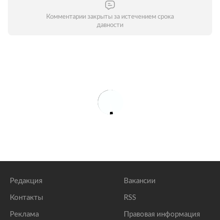
Комментарии закрыты за истечением срока
давности
Редакция
Вакансии
Контакты
RSS
Реклама
Правовая информация