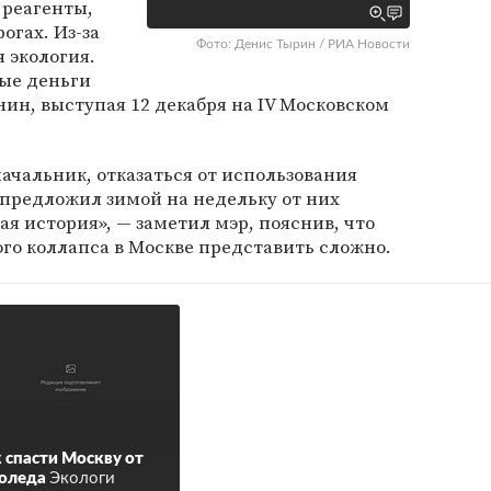
 реагенты,
огах. Из-за
Фото: Денис Тырин / РИА Новости
я экология.
ные деньги
нин, выступая 12 декабря на IV Московском
начальник, отказаться от использования
 предложил зимой на недельку от них
лая история», — заметил мэр, пояснив, что
го коллапса в Москве представить сложно.
 спасти Москву от
оледа
Экологи