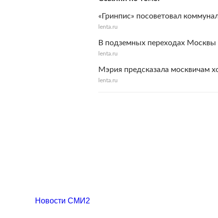
«Гринпис» посоветовал коммуна
lenta.ru
В подземных переходах Москвы 
lenta.ru
Мэрия предсказала москвичам х
lenta.ru
Новости СМИ2