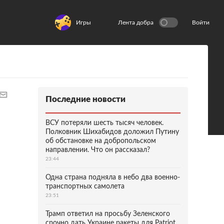
Игры
Лента добра
Войти
Последние новости
ВСУ потеряли шесть тысяч человек.
Полковник Шихабидов доложил Путину
об обстановке на добропольском
направлении. Что он рассказал?
23:44
Одна страна подняла в небо два военно-
транспортных самолета
23:51
Трамп ответил на просьбу Зеленского
срочно дать Украине ракеты для Patriot