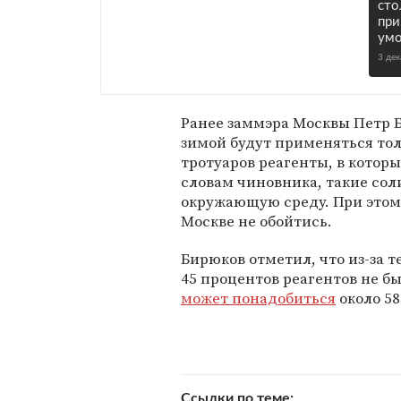
сто
при
ум
3 де
Ранее заммэра Москвы Петр
зимой будут применяться то
тротуаров реагенты, в котор
словам чиновника, такие сол
окружающую среду. При этом 
Москве не обойтись.
Бирюков отметил, что из-за 
45 процентов реагентов не б
может понадобиться
около 58
Ссылки по теме