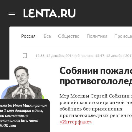
11
A
Россия
Все
Общество
Политика
Происше
15:38, 12 декабря 2014
(обновлено: 15:47, 12 декабря 201
Собянин пожало
противогололе
Мэр Москвы Сергей Собянин з
российская столица зимой н
Если бы Илон Маск тратил
обойтись без применения
по 1 млн долларов в день,
противогололедных реагенто
его состояние не
«Интерфакс»
.
закончилось бы и через
2000 лет