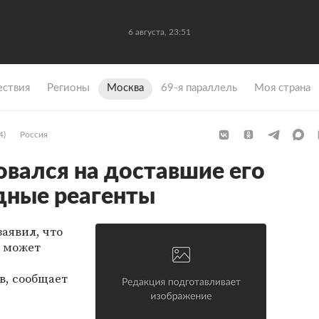
6 августа, 23:51
ствия
Регионы
Москва
69-я параллель
Моя страна
4)
Россия
вался на доставшие его
дные реагенты
аявил, что
е может
в, сообщает