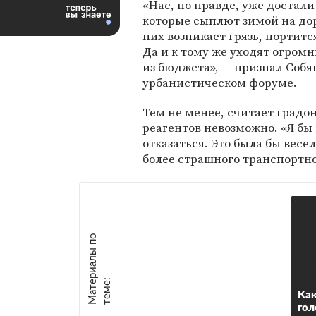
«Нас, по правде, уже достали
которые сыплют зимой на дор
них возникает грязь, портитс
Да и к тому же уходят огром
из бюджета», — признал Собя
урбанистическом форуме.
Тем не менее, считает градо
реагентов невозможно. «Я бы
отказаться. Это была бы весе
более страшного транспортно
М
а
т
р
и
а
л
ы
п
о
т
е
м
е
е
:
Как
гол