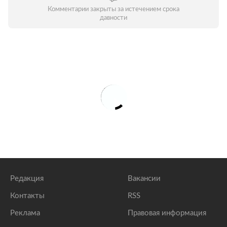
Комментарии закрыты за истечением срока
давности
Редакция
Вакансии
Контакты
RSS
Реклама
Правовая информация