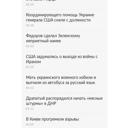
02:19
Координирующего помощь Украине
генерала США сняли с должности
02:18
Федоров сделал Зеленскому
неприятный намек
01:53
США задумались о выходе из войны с
Ираном
01:39
Мать украинского военного избили и
выгнали из автобуса за русский язык
01:12
Драпатый распорядился начать «мясные
штурмы» в ДНР
01:11
В Киеве прогремели взрывы
01:05