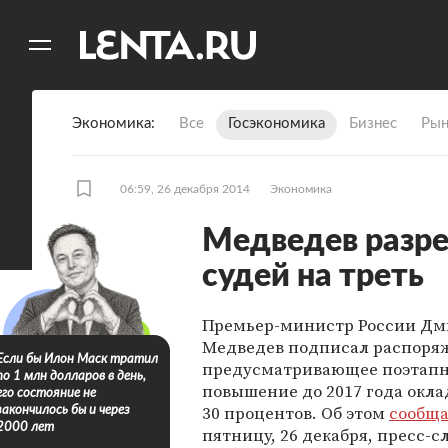
11
A
Экономика
Все
Госэкономика
Бизнес
Рын
06:59, 26 декабря 2014
Экономика
Медведев разр
судей на треть
Премьер-министр России Д
Медведев подписал распоря
Если бы Илон Маск тратил
предусматривающее поэтап
по 1 млн долларов в день,
повышение до 2017 года окла
его состояние не
30 процентов. Об этом
сообща
закончилось бы и через
2000 лет
пятницу, 26 декабря, пресс-с