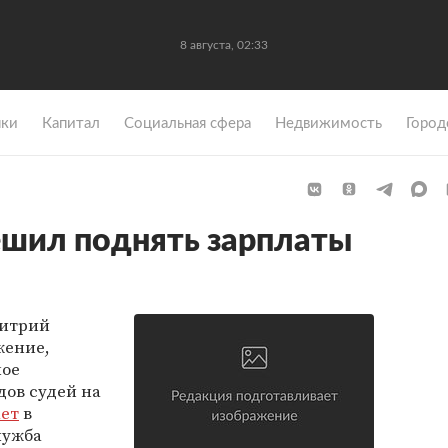
8 августа, 02:33
ки
Капитал
Социальная сфера
Недвижимость
Город
ешил поднять зарплаты
митрий
жение,
ное
дов судей на
ет
в
лужба