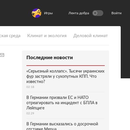
Игры
Лента добра
Войти
ская среда
Климат и экология
Деловой климат
Последние новости
«Серьезный коллапс». Тысячи украинских
фур застряли у сухопутных КПП. Что
известно?
02:18
В Германии призвали ЕС и НАТО
отреагировать на инцидент с БПЛА в
Лейпциге
02:29
В Германии высказались о досрочной
отставке Мерца