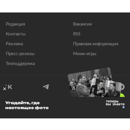
Редакция
Вакансии
Контакты
RSS
Реклама
Правовая информация
Пресс-релизы
Мини-игры
Техподдержка
18
+
Угадайте, где
настоящее фото
© 1999–2026 Все права защищены.
ООО «Лента.Ру»
Лента добра