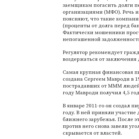
заемщикам погасить долги 
организациями (МФО). Речь и
поясняют, что такие компани
(проценты от долга перед б
Фактически мошенники просто
непогашенной задолженност
Регулятор рекомендует гражд
воздержаться от заключения
Самая крупная финансовая п
создана Сергеем Мавроди в 1
пострадавших от МММ людей д
году Мавроди получил 4,5 го
В январе 2011-го он создал п
году. В ней приняли участие
ближнего зарубежья. После эт
против него снова завели уг
скрывается от властей.