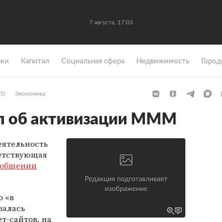
7 августа, 17:03
ки
Капитал
Социальная сфера
Недвижимость
Город
5)
Экономика
л об активизации МММ
еятельность
етствующая
ообщении
о «в
валась
т-сайтов, на