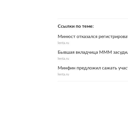
Ссылки по теме
Минюст отказался регистрирова
lenta.ru
Бывшая вкладчица МММ засуди
lenta.ru
Минфин предложил сажать учас
lenta.ru