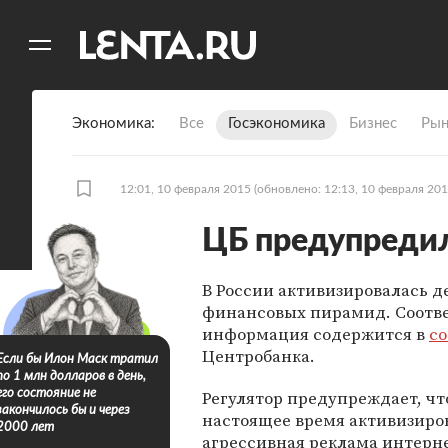
11
A
Экономика
Все
Госэкономика
Бизнес
Рын
12:01, 10 февраля 2015
(обновлено: 12:13, 10 февраля 201
ЦБ предупреди
В России активизировалась д
финансовых пирамид. Соотв
информация содержится в
с
Центробанка.
Если бы Илон Маск тратил
по 1 млн долларов в день,
Регулятор предупреждает, чт
его состояние не
закончилось бы и через
настоящее время активизиро
2000 лет
агрессивная реклама интерне