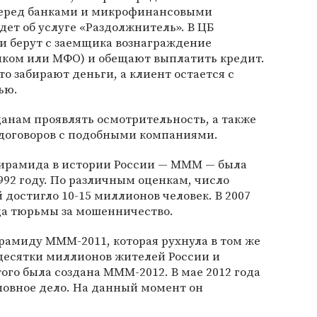
перед банками и микрофинансовыми
дет об услуге «Раздолжнитель». В ЦБ
и берут с заемщика вознаграждение
анком или МФО) и обещают выплатить кредит.
 забирают деньги, а клиент остается с
ью.
анам проявлять осмотрительность, а также
 договоров с подобными компаниями.
ирамида в истории России — МММ — была
992 году. По различным оценкам, число
остигло 10-15 миллионов человек. В 2007
да тюрьмы за мошенничество.
ирамиду МММ-2011, которая рухнула в том же
 десятки миллионов жителей России и
ого была создана МММ-2012. В мае 2012 года
оловное дело. На данный момент он