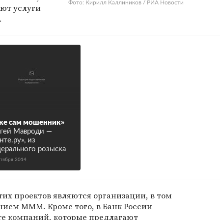
Фото: Кирилл Каллиников / РИА Новости
ют услуги
.
же сам мошенник»
гей Мавроди —
нте.ру», из
ерального розыска
ктября 2014
тих проектов являются организации, в том
нием МММ. Кроме того, в Банк России
те компаний, которые предлагают