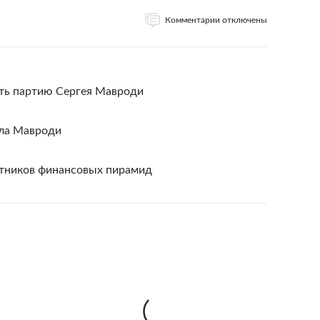
Комментарии отключены
ть партию Сергея Мавроди
ла Мавроди
тников финансовых пирамид