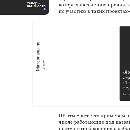
которых населению предлага
по участию в таких проектах»
М
а
т
р
и
а
л
ы
п
о
т
е
м
е
е
:
«Я 
Сер
«Ле
фед
16 о
ЦБ отмечает, что примером э
числе работающие под назва
поступают обращения о рабо