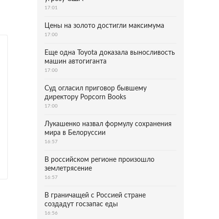
17:01
Цены на золото достигли максимума
17:00
Еще одна Toyota доказала выносливость
машин автогиганта
17:00
Суд огласил приговор бывшему
директору Popcorn Books
17:00
Лукашенко назвал формулу сохранения
мира в Белоруссии
16:57
В российском регионе произошло
землетрясение
16:57
В граничащей с Россией стране
создадут госзапас еды
16:56