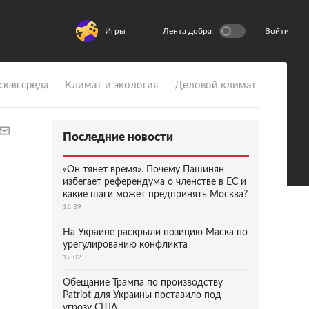
Игры
Лента добра
Войти
ская среда
Климат и экология
Деловой климат
Последние новости
«Он тянет время». Почему Пашинян
избегает референдума о членстве в ЕС и
какие шаги может предпринять Москва?
16:39
На Украине раскрыли позицию Маска по
урегулированию конфликта
17:02
Обещание Трампа по производству
Patriot для Украины поставило под
угрозу США