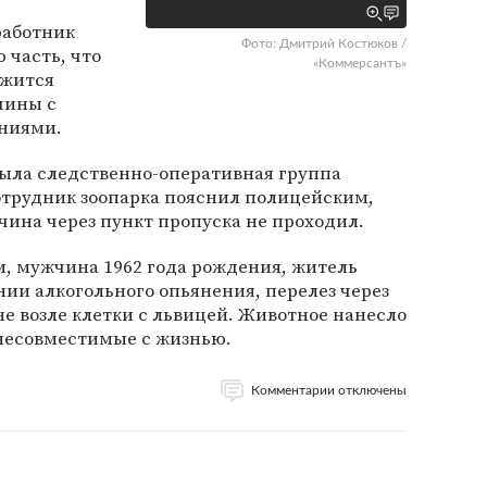
 работник
Фото: Дмитрий Костюков /
 часть, что
«Коммерсантъ»
ржится
чины с
ниями.
ыла следственно-оперативная группа
отрудник зоопарка пояснил полицейским,
жчина через пункт пропуска не проходил.
 мужчина 1962 года рождения, житель
нии алкогольного опьянения, перелез через
оне возле клетки с львицей. Животное нанесло
несовместимые с жизнью.
Комментарии отключены