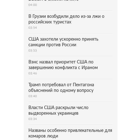
04:00
В Грузии возбудили дело из-за лжи о
российских туристах
03:54
США захотели ускоренно принять
санкции против России
03:53
Вэнс назвал приоритет США по
завершению конфликта с Ираном
03:46
Трамп потребовал от Пентагона
объяснений по одному вопросу
03:40
Власти США раскрыли число
выдворенных украинцев
03:34
Названы особенно привлекательные для
комаров люди