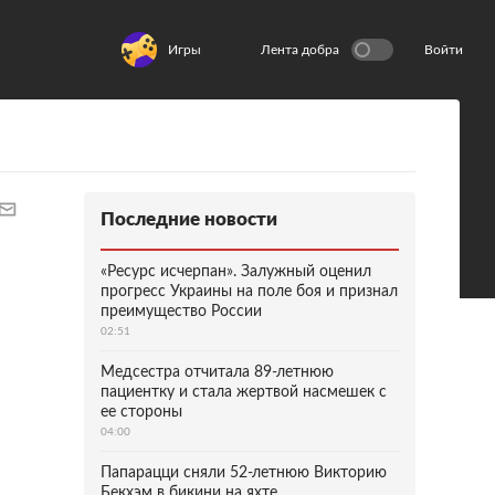
Игры
Лента добра
Войти
Последние новости
«Ресурс исчерпан». Залужный оценил
прогресс Украины на поле боя и признал
преимущество России
02:51
Медсестра отчитала 89-летнюю
пациентку и стала жертвой насмешек с
ее стороны
04:00
Папарацци сняли 52-летнюю Викторию
Бекхэм в бикини на яхте