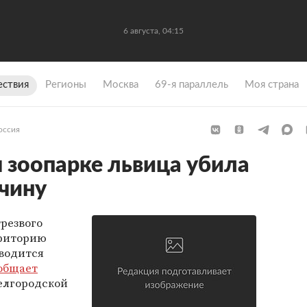
6 августа, 04:15
ствия
Регионы
Москва
69-я параллель
Моя страна
оссия
 зоопарке львица убила
чину
трезвого
рриторию
оводится
общает
елгородской