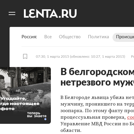
11
A
Россия
Все
Общество
Политика
Происше
07:30, 1 марта 2015
(обновлено: 10:27, 1 марта 2015)
Р
В белгородском
нетрезвого муж
В Белгороде львица убила не
Угадайте,
мужчину, проникшего на те
где настоящее
фото
зоопарка. По этому факту пр
процессуальная проверка,
со
Управление МВД России по Б
области.