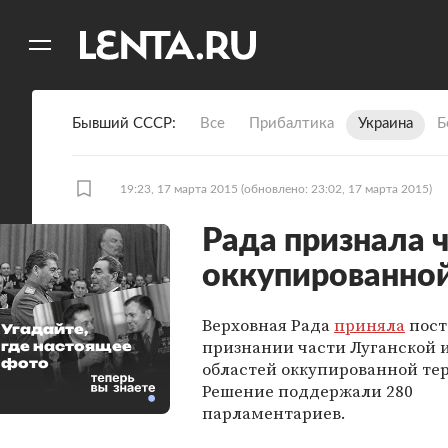
11
A
Бывший СССР
Все
Прибалтика
Украина
Б
19:23, 17 марта 2015
(обновлено: 23:02, 17 марта 2015)
Рада признала 
оккупированно
Верховная Рада
приняла
пост
Угадайте,
признании части Луганской 
где настоящее
фото
областей оккупированной те
Решение поддержали 280
парламентариев.