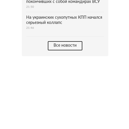
покончивших с собой командирах ВСУ
21:50
На украинских сухопутных КПП начался
серьезный коллапс
21:46
Все новости