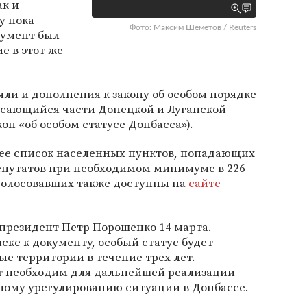
ак и
у пока
Фото: Максим Шеметов / Reuters
кумент был
е в этот же
яли и дополнения к закону об особом порядке
асающийся части Донецкой и Луганской
он «об особом статусе Донбасса»).
ее список населенных пунктов, попадающих
депутатов при необходимом минимуме в 226
голосовавших также доступны на
сайте
 президент Петр Порошенко 14 марта.
ске к документу, особый статус будет
ые территории в течение трех лет.
кт необходим для дальнейшей реализации
ому урегулированию ситуации в Донбассе.