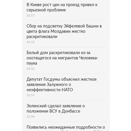
В Киеве рост цен на проезд привел к
серьезной проблеме
22:17
Сбор на подсветку Эйфелевой башни в
цвета флага Молдавии жестко
раскритиковали
22:12
Белый дом раскритиковали из-за
охотящегося на мигрантов Человека-
паука
22:12
Депутат Госдумы объяснил жесткое
заявление Залужного о
неэффективности НАТО
21:57
Зеленский сделал заявление о
положении ВСУ в Донбассе
21:54
Появились неожиданные подробности о