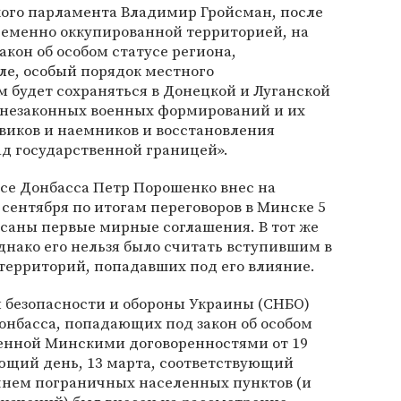
ого парламента Владимир Гройсман, после
ременно оккупированной территорией, на
акон об особом статусе региона,
ле, особый порядок местного
 будет сохраняться в Донецкой и Луганской
х незаконных военных формирований и их
евиков и наемников и восстановления
д государственной границей».
усе Донбасса Петр Порошенко внес на
сентября по итогам переговоров в Минске 5
исаны первые мирные соглашения. В тот же
однако его нельзя было считать вступившим в
территорий, попадавших под его влияние.
 безопасности и обороны Украины (СНБО)
нбасса, попадающих под закон об особом
ленной Минскими договоренностями от 19
ующий день, 13 марта, соответствующий
чнем пограничных населенных пунктов (и