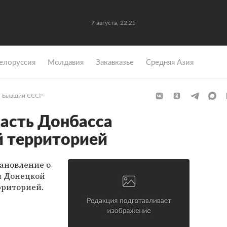
7 августа, 22:25
елоруссия
Молдавия
Закавказье
Средняя Азия
Бывший СССР
часть Донбасса
й территорией
ановление о
и Донецкой
рриторией.