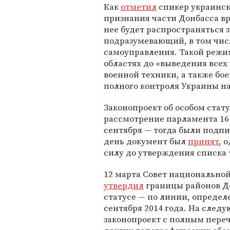
Как
отметил
спикер украинск
признания части Донбасса в
нее будет распространяться з
подразумевающий, в том чис
самоуправления. Такой режим
областях до «выведения все
военной техники, а также бо
полного контроля Украины на
Законопроект об особом стат
рассмотрение парламента 16 
сентября — тогда были подп
день документ был
принят
, 
силу до утверждения списка 
12 марта Совет национальной
утвердил
границы районов До
статусе — по линии, опреде
сентября 2014 года. На след
законопроект с полным пере