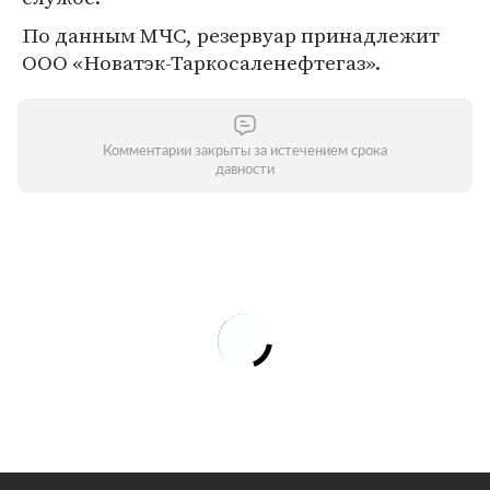
По данным МЧС, резервуар принадлежит
ООО «Новатэк-Таркосаленефтегаз».
Комментарии закрыты за истечением срока
давности