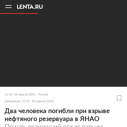
11
A
12:34, 18 апреля 2015
Россия
(обновлено: 12:37, 18 апреля 2015)
Два человека погибли при взрыве
нефтяного резервуара в ЯНАО
Пожар, возникший после взрыва,