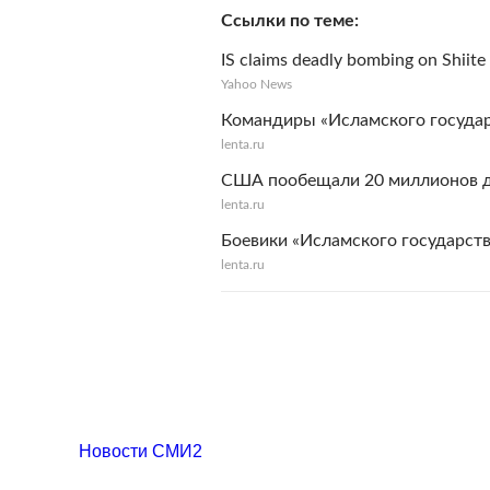
Ссылки по теме
IS claims deadly bombing on Shiite
Yahoo News
Командиры «Исламского государс
lenta.ru
США пообещали 20 миллионов до
lenta.ru
Боевики «Исламского государств
lenta.ru
Новости СМИ2