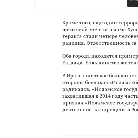
27 а
Кроме того, еще один террор
шиитской мечети имама Хусс
теракта стали четыре челове
ранения. Ответственность за 
Оба города находятся примерн
Багдада. Большинство жител
В Ираке шиитское большинст
стороны боевиков «Исламског
радикалов. «Исламское госуд
захватившая в 2014 году част
признал «Исламское государс
деятельность запрещена в Ро