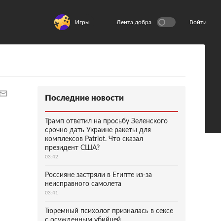
Игры
Лента добра
Войти
Последние новости
Трамп ответил на просьбу Зеленского
срочно дать Украине ракеты для
комплексов Patriot. Что сказал
президент США?
03:42
Россияне застряли в Египте из-за
неисправного самолета
03:41
Тюремный психолог призналась в сексе
с осужденным убийцей