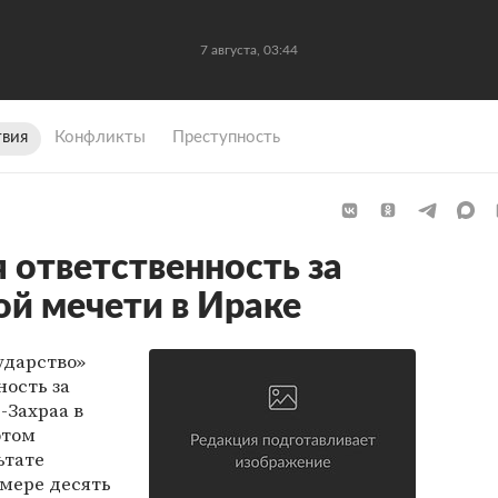
7 августа, 03:44
вия
Конфликты
Преступность
я ответственность за
й мечети в Ираке
ударство»
ность за
-Захраа в
этом
ьтате
мере десять