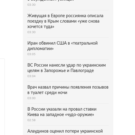
03:30
Живущая в Европе россиянка описала
поездку в Крым словами «уже снова
хочется туда»
03:30
Иран обвинил США в «театральной
дипломатии»
03:05
ВС России нанесли удар по украинским
целям в Запорожье и Павлограде
03:04
Врач назвал причины появления позывов
в туалет среди ночи
03:00
В России указали на провал ставки
Киева на западное «чудо-оружие»
02:58
Алаудинов оценил потери украинской