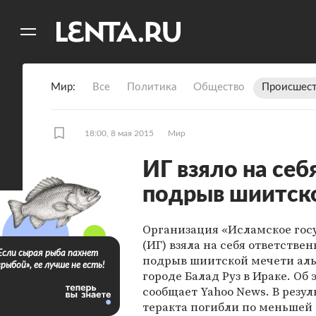
11
A
Мир
Все
Политика
Общество
Происшест
18:00, 8 мая 2015
Мир
ИГ взяло на себ
подрыв шиитско
Организация «Исламское гос
(ИГ) взяла на себя ответствен
Если сырая рыба пахнет
подрыв шиитской мечети аль
«рыбой», ее лучше не есть!
городе Балад Руз в Ираке. Об 
сообщает Yahoo News. В резул
теракта погибли по меньшей 