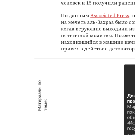
человек и 15 получили ранен
По данным
Associated Press
, 
на мечеть аль-Захраа было с
когда верующие выходили из
пятничной молитвы. После то
находившийся в машине начи
привел в действие детонатор
М
а
т
р
и
а
л
ы
п
о
т
е
м
е
Док
е
:
про
Мир
пок
объ
«Ис
гос