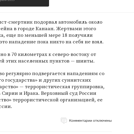
преля 2015
ист-смертник подорвал автомобиль около
ейна в городе Канаан. Жертвами этого
ка, еще по меньшей мере 18 получили
это нападение пока никто на себя не взял.
о в 70 километрах к северо-востоку от
ей этих населенных пунктов — шииты.
во регулярно подвергается нападениям со
о государства» и других суннитских
арство» — террористическая группировка,
ь Сирии и Ирака. Верховный суд России
тво» террористической организацией, ее
ссии.
Комментарии отключены