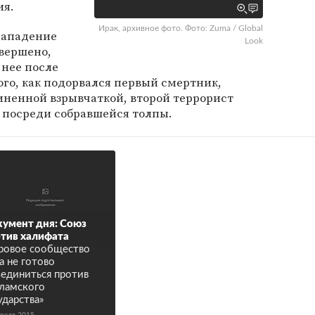
ия.
Ирак, архивное фото. Фото: Zuma / Global
нападение
Look
овершено,
 нее после
го, как подорвался первый смертник,
ненной взрывчаткой, второй террорист
 посреди собравшейся толпы.
умент дня: Союз
тив халифата
овое сообщество
а не готово
единиться против
ламского
ударства»