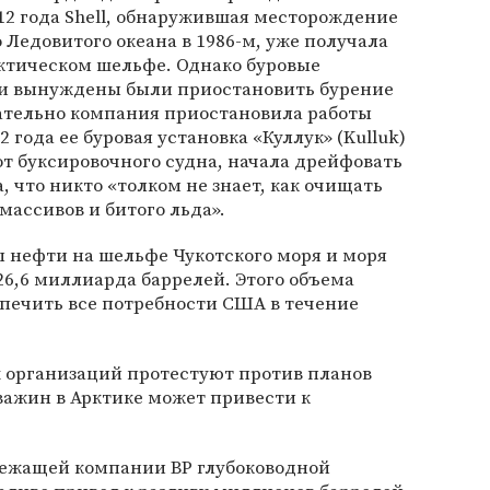
012 года Shell, обнаружившая месторождение
 Ледовитого океана в 1986-м, уже получала
рктическом шельфе. Однако буровые
 и вынуждены были приостановить бурение
чательно компания приостановила работы
12 года ее буровая установка «Куллук» (Kulluk)
от буксировочного судна, начала дрейфовать
а, что никто «толком не знает, как очищать
ассивов и битого льда».
ы нефти на шельфе Чукотского моря и моря
26,6 миллиарда баррелей. Этого объема
спечить все потребности США в течение
организаций протестуют против планов
скважин в Арктике может привести к
длежащей компании BP глубоководной