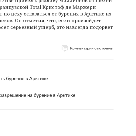
аливе привел к разливу миллионов баррелей
французской Total Кристоф де Маржери
 по цеху отказаться от бурения в Арктике из-
сков. Он отметил, что, если произойдет
есет серьезный ущерб, это навсегда подорвет
Комментарии отключены
ать бурение в Арктике
 разрешение на бурение в Арктике