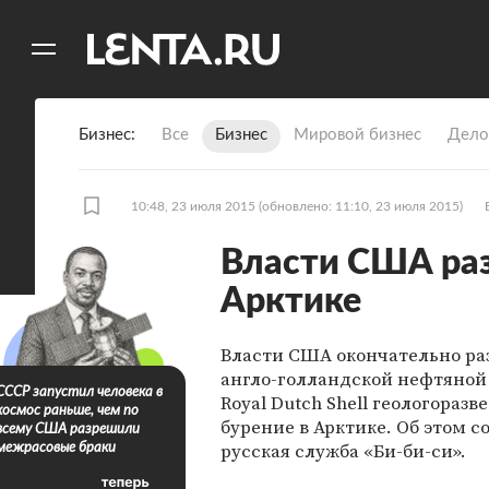
11
A
Бизнес
Все
Бизнес
Мировой бизнес
Дело
10:48, 23 июля 2015
(обновлено: 11:10, 23 июля 2015)
Власти США раз
Арктике
Власти США окончательно р
англо-голландской нефтяно
СССР запустил человека в
Royal Dutch Shell геологоразв
космос раньше, чем по
бурение в Арктике. Об этом с
всему США разрешили
русская служба «Би-би-си».
межрасовые браки