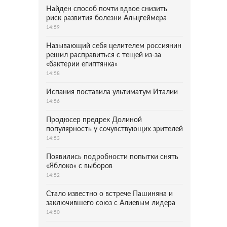
Найден способ почти вдвое снизить
риск развития болезни Альцгеймера
14:59
Называющий себя целителем россиянин
решил расправиться с тещей из-за
«бактерии египтянка»
14:58
Испания поставила ультиматум Италии
14:56
Продюсер предрек Долиной
популярность у сочувствующих зрителей
14:53
Появились подробности попытки снять
«Яблоко» с выборов
14:52
Стало известно о встрече Пашиняна и
заключившего союз с Алиевым лидера
14:50