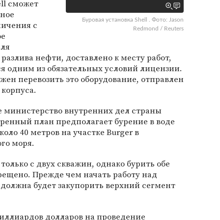
ll сможет
тное
Буровая установка Shell . Фото: Jason
ничения с
Redmond / Reuters
ое
для
разлива нефти, доставлено к месту работ,
ся одним из обязательных условий лицензии.
лжен перевозить это оборудование, отправлен
 корпуса.
 министерство внутренних дел страны
ренный план предполагает бурение в воде
оло 40 метров на учаcтке Burger в
го моря.
 только с двух скважин, однако бурить обе
ещено. Прежде чем начать работу над
 должна будет закупорить верхний сегмент
 миллиардов долларов на проведение