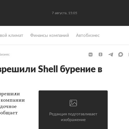
7 августа, 15:05
вой климат
Финансы компаний
Автобизнес
Бизнес
решили Shell бурение в
азрешили
й компании
едочное
ообщает