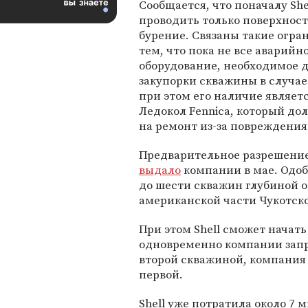
Сообщается, что поначалу She
проводить только поверхнос
бурение. Связаны такие огра
тем, что пока не все аварийн
оборудование, необходимое 
закупорки скважины в случае 
при этом его наличие являет
Ледокол Fennica, который до
на ремонт из-за повреждения
Предварительное разрешение
выдало
компании в мае. Одоб
до шести скважин глубиной ок
американской части Чукотско
При этом Shell сможет начать
одновременно компании запр
второй скважиной, компания
первой.
Shell уже потратила около 7