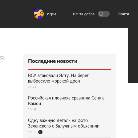
Игры
Лента добра
Войти
Последние новости
ВСУ атаковали Ялту. На берег
выбросило морской дрон
14:26
Российская пловчиха сравнила Сену с
Камой
15:04
Одну важную деталь на фото
Зеленского с Залужным объяснили
15:03