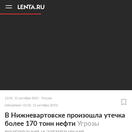
11
A
13:05, 15 октября 2015
Россия
(обновлено: 15:01, 15 октября 2015)
В Нижневартовске произошла утечка
более 170 тонн нефти
Угрозы
возгорания и загрязнения