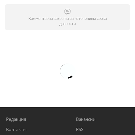
Комментарии закрыты за истечением срока
давности
Редакция
Вакансии
Контакты
RSS