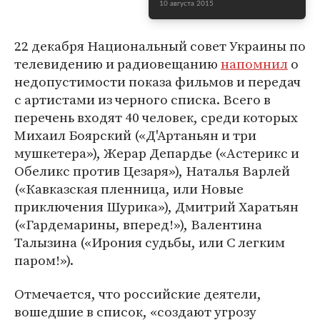
10 августа 2015
22 декабря Национальный совет Украины по
телевидению и радиовещанию
напомнил
о
недопустимости показа фильмов и передач
с артистами из черного списка. Всего в
перечень входят 40 человек, среди которых
Михаил Боярский («Д'Артаньян и три
мушкетера»), Жерар Депардье («Астерикс и
Обеликс против Цезаря»), Наталья Варлей
(«Кавказская пленница, или Новые
приключения Шурика»), Дмитрий Харатьян
(«Гардемарины, вперед!»), Валентина
Талызина («Ирония судьбы, или С легким
паром!»).
Отмечается, что российские деятели,
вошедшие в список, «создают угрозу