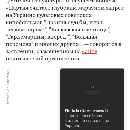
деятелей от культуры не осуществились».
«Партия считает глубоким маразмом запрет
на Украине культовых советских
кинофильмов "Ирония судьбы, или С
легким паром!", "Кавказская пленница",
"Гардемарины, вперед!", "Большая
перемена" и многих других», — говорится в
заявлении, размещенном на
сайте
политической организации.
Материалы по теме
Finita la «Каменская»
О
запрете российских
фильмов и сериалов на
Украине