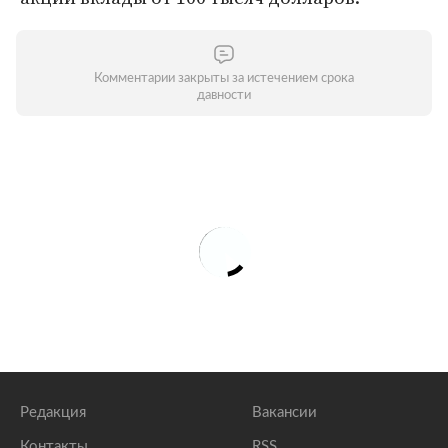
Комментарии закрыты за истечением срока
давности
Редакция
Вакансии
Контакты
RSS