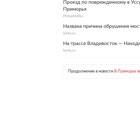
Проезд по поврежденному в Уссу
Приморья
PrimaMedia
Названа причина обрушения мос
lenta.ru
На трассе Владивосток — Наход
lenta.ru
Продолжение в новости
В Приморье в