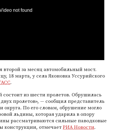
Video not found
 второй за месяц автомобильный мост.
у, 18 марта, у села Яконовка Уссурийского
ТАСС
.
й состоит из шести пролетов. Обрушилась
 двух пролетов», — сообщил представитель
округа. По его словам, обрушение могло
ровой льдины, которая ударила в опору
ичины рассматриваются сильные паводковые
ы конструкции, отмечает
РИА Новости
.