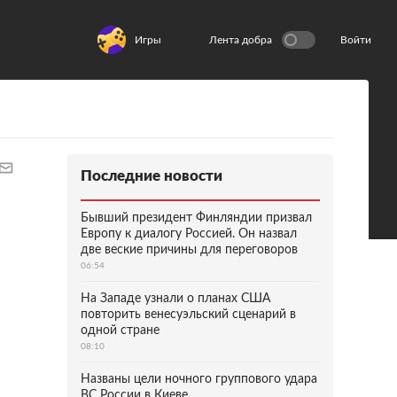
Игры
Лента добра
Войти
Последние новости
Бывший президент Финляндии призвал
Европу к диалогу Россией. Он назвал
две веские причины для переговоров
06:54
На Западе узнали о планах США
повторить венесуэльский сценарий в
одной стране
08:10
Названы цели ночного группового удара
ВС России в Киеве