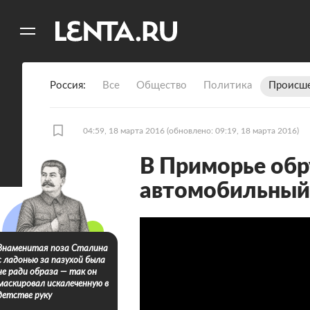
11
A
Россия
Все
Общество
Политика
Происше
04:59, 18 марта 2016
(обновлено: 09:19, 18 марта 2016)
В Приморье обр
автомобильный
Знаменитая поза Сталина
с ладонью за пазухой была
не ради образа — так он
маскировал искалеченную в
детстве руку