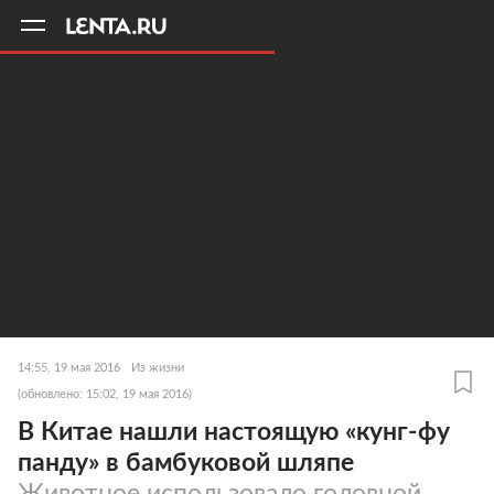
11
A
14:55, 19 мая 2016
Из жизни
(обновлено: 15:02, 19 мая 2016)
В Китае нашли настоящую «кунг-фу
панду» в бамбуковой шляпе
Животное использовало головной