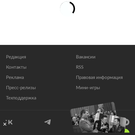
Редакция
Вакансии
Контакты
RSS
Реклама
Правовая информация
Пресс-релизы
Мини-игры
Техподдержка