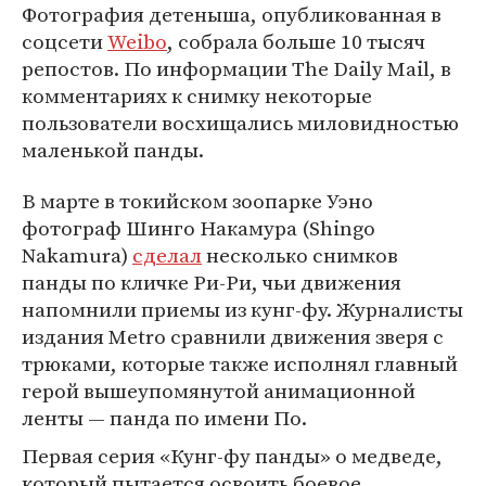
Фотография детеныша, опубликованная в
соцсети
Weibo
, собрала больше 10 тысяч
репостов. По информации The Daily Mail, в
комментариях к снимку некоторые
пользователи восхищались миловидностью
маленькой панды.
В марте в токийском зоопарке Уэно
фотограф Шинго Накамура (Shingo
Nakamura)
сделал
несколько снимков
панды по кличке Ри-Ри, чьи движения
напомнили приемы из кунг-фу. Журналисты
издания Metro сравнили движения зверя с
трюками, которые также исполнял главный
герой вышеупомянутой анимационной
ленты — панда по имени По.
Первая серия «Кунг-фу панды» о медведе,
который пытается освоить боевое