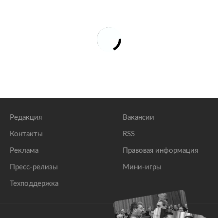
Редакция
Вакансии
Контакты
RSS
Реклама
Правовая информация
Пресс-релизы
Мини-игры
Техподдержка