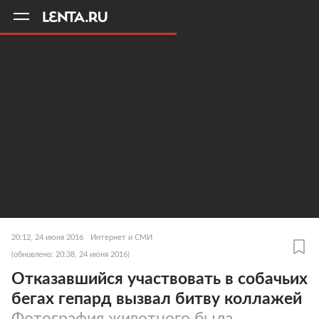
11
A
20:12, 24 июня 2016
Интернет и СМИ
(обновлено: 20:38, 24 июня 2016)
Отказавшийся участвовать в собачьих
бегах гепард вызвал битву коллажей
Фотография животного была