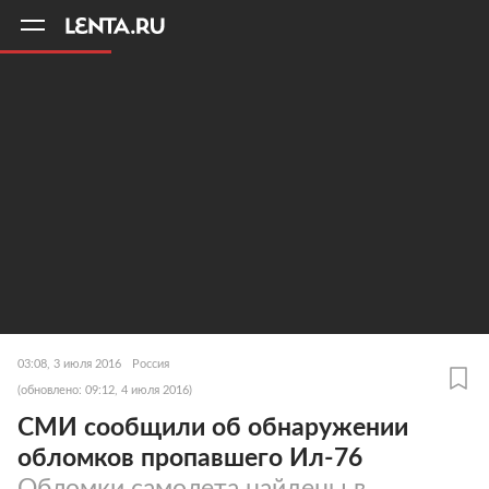
11
A
03:08, 3 июля 2016
Россия
(обновлено: 09:12, 4 июля 2016)
СМИ сообщили об обнаружении
обломков пропавшего Ил-76
Обломки самолета найдены в