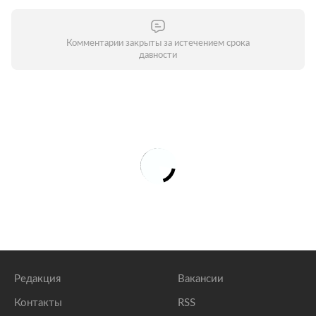
Комментарии закрыты за истечением срока
давности
Редакция
Вакансии
Контакты
RSS