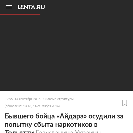
11
A
12:55, 14 сентября 2016
Силовые структуры
(обновлено: 13:18, 14 сентября 2016)
Бывшего бойца «Айдара» осудили за
попытку сбыта наркотиков в
Тольятти
Гражданина Украины