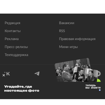
Редакция
Вакансии
Контакты
RSS
Реклама
Правовая информация
Пресс-релизы
Мини-игры
Техподдержка
18
+
Угадайте, где
настоящее фото
© 1999–2026 Все права защищены.
ООО «Лента.Ру»
Лента добра