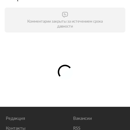
Комментарии закрыты за истечением срока
давности
Редакция
Вакансии
Контакты
RSS